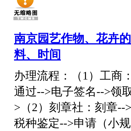
南京园艺作物、花卉的
料、时间
办理流程：（1）工商：网
通过-->电子签名-->
>（2）刻章社：刻章--
税种鉴定-->申请（小