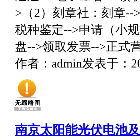
>（2）刻章社：刻章--
税种鉴定-->申请（小
盘-->领取发票-->正式营
作者：admin
发表于：2020
南京太阳能光伏电池及