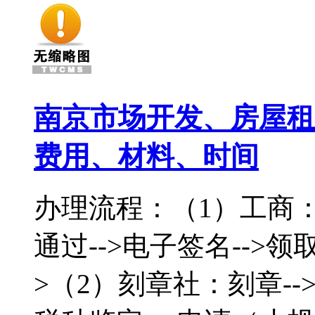
南京市场开发、房屋租
费用、材料、时间
办理流程：（1）工商：网
通过-->电子签名-->
>（2）刻章社：刻章--