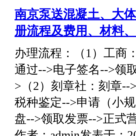
南京泵送混凝土、大体
册流程及费用、材料、
办理流程：（1）工商：网
通过-->电子签名-->
>（2）刻章社：刻章--
税种鉴定-->申请（小
盘-->领取发票-->正式营
作者：admin
发表于：2020