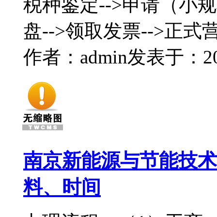
税种鉴定-->申请（小
盘-->领取发票-->正式营
作者：admin
发表于：2020
南京新能源与节能技术
料、时间