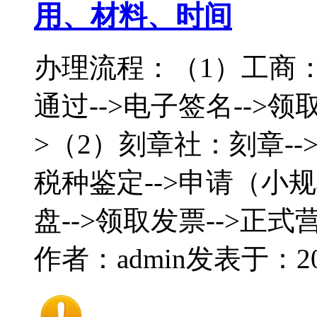
用、材料、时间
办理流程：（1）工商：网
通过-->电子签名-->
>（2）刻章社：刻章--
税种鉴定-->申请（小
盘-->领取发票-->正式营
作者：admin
发表于：2020