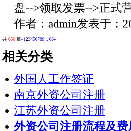
盘-->领取发票-->正式营
作者：admin
发表于：2020
共
660
篇
«
1
2
3
4
5
6
7
8
9
... 66
»
相关分类
外国人工作签证
南京外资公司注册
江苏外资公司注册
外资公司注册流程及费