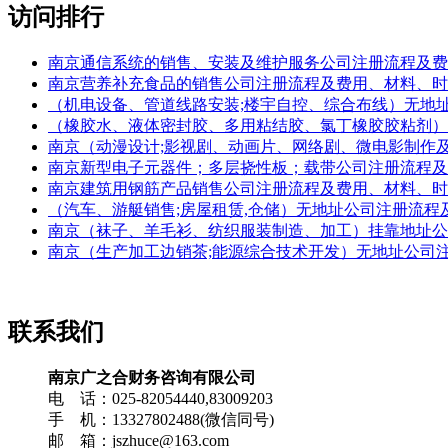
访问排行
南京通信系统的销售、安装及维护服务公司注册流程及费
南京营养补充食品的销售公司注册流程及费用、材料、时
（机电设备、管道线路安装;楼宇自控、综合布线）无地址公司注册流程及费用
（橡胶水、液体密封胶、多用粘结胶、氯丁橡胶胶粘剂）无地址公司注册流程
南京（动漫设计;影视剧、动画片、网络剧、微电影制作
南京新型电子元器件；多层挠性板；载带公司注册流程及
南京建筑用钢筋产品销售公司注册流程及费用、材料、时
（汽车、游艇销售;房屋租赁,仓储）无地址公司注册流程及费用、材料(Regi
南京（袜子、羊毛衫、纺织服装制造、加工）挂靠地址公
南京（生产加工边销茶;能源综合技术开发）无地址公司
联系我们
南京广之合财务咨询有限公司
电 话：025-82054440,83009203
手 机：13327802488(微信同号)
邮 箱：jszhuce@163.com