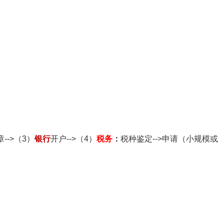
-->（3）
银行
开户-->（4）
税务
：
税种鉴定-->申请（小规模或