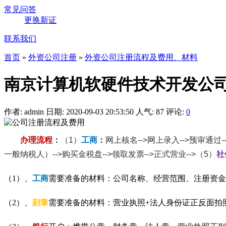
常见问答
更换新证
联系我们
首页
»
外资公司注册
»
外资公司注册流程及费用、材料
南京计算机软硬件技术开发公
作者: admin
日期: 2020-09-03 20:53:50
人气:
87
评论:
0
办理流程
：
（1）
工商
：
网上核名-->网上录入-->预审通过
一般纳税人）-->购买金税盘-->领取发票-->正式营业-->（5）
社
（1）、
工商
需要准备的材料：公司名称、经营范围、注册资金
（2）、
刻章
需要准备的材料：营业执照+法人身份证正反面拍